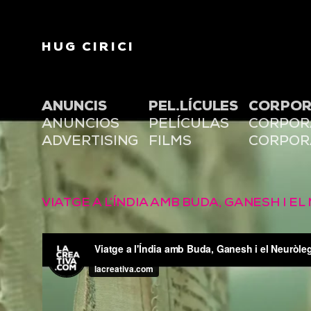
HUG CIRICI
ANUNCIS
PEL.LÍCULES
CORPOR
ANUNCIOS
PELÍCULAS
CORPOR
ADVERTISING
FILMS
CORPOR
VIATGE A L’ÍNDIA AMB BUDA, GANESH I E