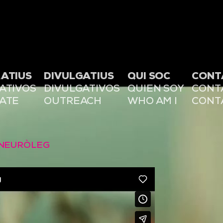
ATIUS
DIVULGATIUS
QUI SOC
CONT
ATIVOS
DIVULGATIVOS
QUIEN SOY
CONT
ATE
OUTREACH
WHO AM I
CONT
L NEURÒLEG