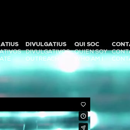
ATIUS
DIVULGATIUS
QUI SOC
CONT
ATIVOS
DIVULGATIVOS
QUIEN SOY
CONT
ATE
OUTREACH
WHO AM I
CONT