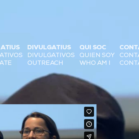
ATIUS
DIVULGATIUS
QUI SOC
CONT
ATIVOS
DIVULGATIVOS
QUIEN SOY
CONT
ATE
OUTREACH
WHO AM I
CONT