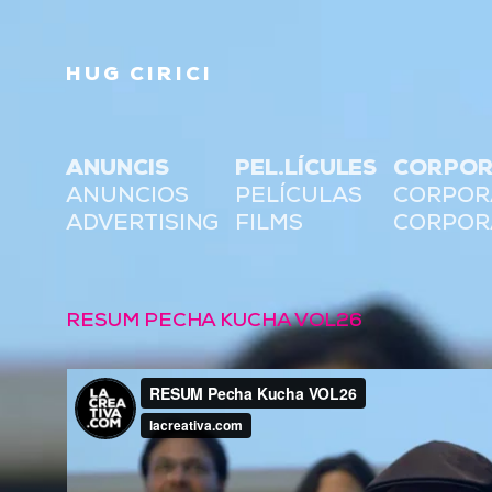
HUG CIRICI
ANUNCIS
PEL.LÍCULES
CORPOR
ANUNCIOS
PELÍCULAS
CORPOR
ADVERTISING
FILMS
CORPOR
RESUM PECHA KUCHA VOL26