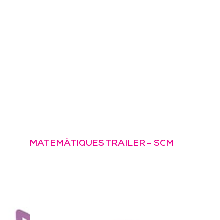
HUG CIRICI
ANUNCIS
PEL.LÍCULES
CORPOR
ANUNCIOS
PELÍCULAS
CORPOR
ADVERTISING
FILMS
CORPOR
MATEMÀTIQUES TRAILER – SCM