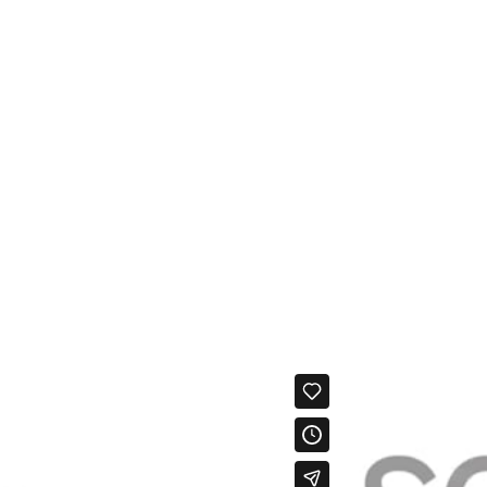
ATIUS
DIVULGATIUS
QUI SOC
CONT
ATIVOS
DIVULGATIVOS
QUIEN SOY
CONT
ATE
OUTREACH
WHO AM I
CONT