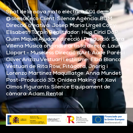
Spot de la nova moto elèctrica S01 de
@silence.eco Client: Silence Agència: BUM
Direcció creativa: Josep Maria Urgell Copy:
Elisabeth Turpin Realitzador: Hug Cirici DoP:
Quim Miquel Ajudant direcció i Producció: Sara
Villena Música original / artista directe: Laura
Llopart - Museless Direcció d'Art: Aude Parés i
Oliver Anzizu Vestuari i estilisme: Elba Blanco
Vestuari de Rita Row, Pitágora, Jnorig i
Lorenzo Martínez Maquillatge: Anna Mundet
Post-Producció 3D: Onidea Making of: Xavi
Olmos Figurants: Silence Equipament de
càmara: Aclam Rental