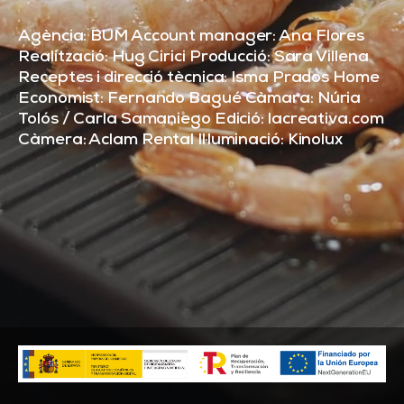
Agència: BUM Account manager: Ana Flores
Realització: Hug Cirici Producció: Sara Villena
Receptes i direcció tècnica: Isma Prados Home
Economist: Fernando Bagué Càmara: Núria
Tolós / Carla Samaniego Edició: lacreativa.com
Càmera: Aclam Rental Il·luminació: Kinolux