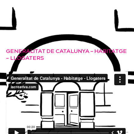
HUG CIRICI
GENERALITAT DE CATALUNYA – HABITATGE
– LLOGATERS