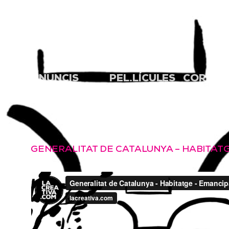
HUG CIRICI
ANUNCIS
PEL.LÍCULES
CORPOR
ANUNCIOS
PELÍCULAS
CORPOR
ADVERTISING
FILMS
CORPOR
GENERALITAT DE CATALUNYA – HABITAT