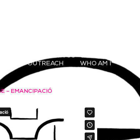
ATIUS
DIVULGATIUS
QUI SOC
CONT
ATIVOS
DIVULGATIVOS
QUIEN SOY
CONT
ATE
OUTREACH
WHO AM I
CONT
GE – EMANCIPACIÓ