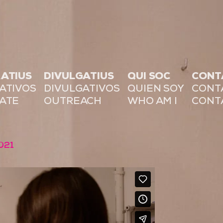
ATIUS
DIVULGATIUS
QUI SOC
CONT
ATIVOS
DIVULGATIVOS
QUIEN SOY
CONT
ATE
OUTREACH
WHO AM I
CONT
021