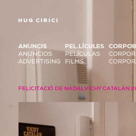
HUG CIRICI
ANUNCIS
PEL.LÍCULES
CORPOR
ANUNCIOS
PELÍCULAS
CORPOR
ADVERTISING
FILMS
CORPOR
FELICITACIÓ DE NADAL VICHY CATALÁN 2