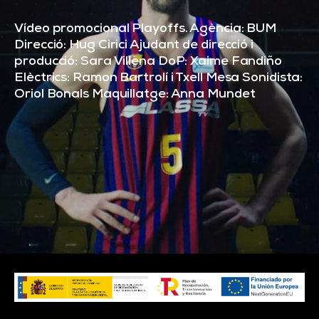
Vídeo promocional Playoffs. Agència: BUM
Direcció: Hug Cirici Ajudant de direcció i
producció: Sara Villena DoP: Xaime Fandiño
Elèctrics: Ramon Bartrolí i Txell Mesa Sonidista:
Oriol Bonals Maquillatge: Anna Mundet