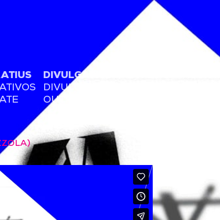
ATIUS
DIVULGATIUS
QUI SOC
CONT
ATIVOS
DIVULGATIVOS
QUIEN SOY
CONT
ATE
OUTREACH
WHO AM I
CONT
ZZOLA)