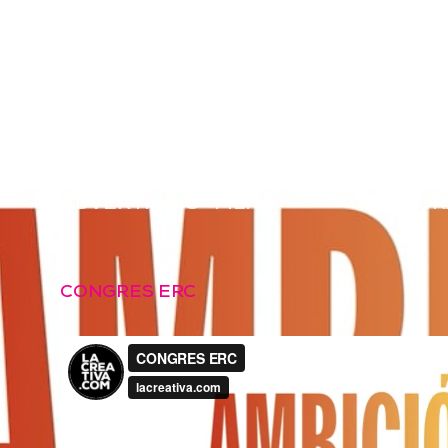
HUG CIRICI
ANUNCIS
PEL.LÍCULES
CORPOR
ANUNCIOS
PELÍCULAS
CORPOR
ADVERTISING
FILMS
CORPOR
CONGRES ERC