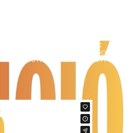
ATIUS
DIVULGATIUS
QUI SOC
CONT
ATIVOS
DIVULGATIVOS
QUIEN SOY
CONT
ATE
OUTREACH
WHO AM I
CONT