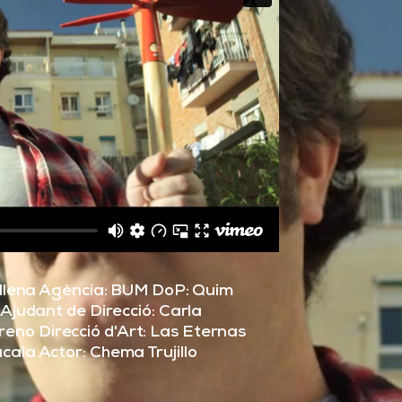
Villena Agència: BUM DoP: Quim
 Ajudant de Direcció: Carla
eno Direcció d'Art: Las Eternas
cala Actor: Chema Trujillo