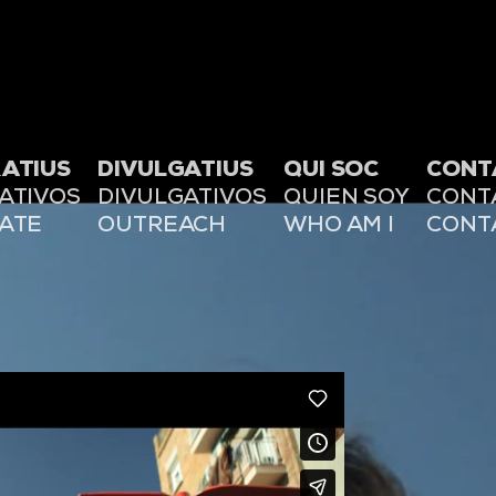
ATIUS
DIVULGATIUS
QUI SOC
CONT
ATIVOS
DIVULGATIVOS
QUIEN SOY
CONT
ATE
OUTREACH
WHO AM I
CONT